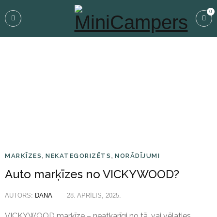
0
Sākums
›
Norādījumi
›
Marķīzes
›
Auto marķīzes no VICKYWOOD?
,
,
MARĶĪZES
NEKATEGORIZĒTS
NORĀDĪJUMI
Auto marķīzes no VICKYWOOD?
AUTORS:
DANA
28. APRĪLIS, 2025.
VICKYWOOD marķīze – neatkarīgi no tā, vai vēlaties