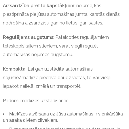
Aizsardzība pret laikapstākļiem
: nojume, kas
piestiprināta pie jūsu automašīnas jumta, karstās dienās
nodrošina aizsardzību gan no lietus, gan saules.
Regulējams augstums
: Pateicoties regulējamiem
teleskopiskajiem stieņiem, varat viegli regulēt
automašīnas nojumes augstumu.
Kompakta
: Lai gan uzstādīta automašīnas
nojume/marķīze piedāvā daudz vietas, to var viegli
iepakot nelielā izmērā un transportēt.
Padomi marķīzes uzstādīšanai:
Marķīzes atvēršana uz Jūsu automašīnas ir vienkāršāka
un ātrāka diviem cilvēkiem.