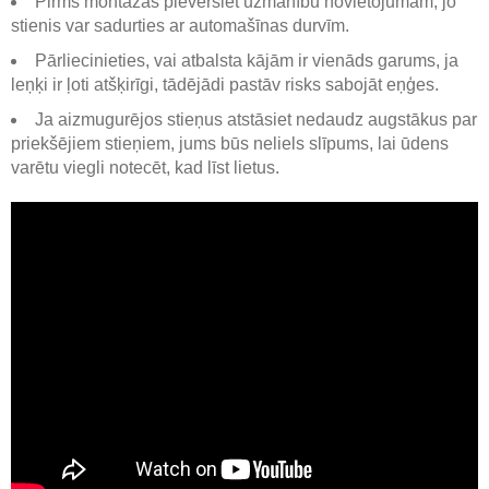
Pirms montāžas pievērsiet uzmanību novietojumam, jo ​​
stienis var sadurties ar automašīnas durvīm.
Pārliecinieties, vai atbalsta kājām ir vienāds garums, ja
leņķi ir ļoti atšķirīgi, tādējādi pastāv risks sabojāt eņģes.
Ja aizmugurējos stieņus atstāsiet nedaudz augstākus par
priekšējiem stieņiem, jums būs neliels slīpums, lai ūdens
varētu viegli notecēt, kad līst lietus.