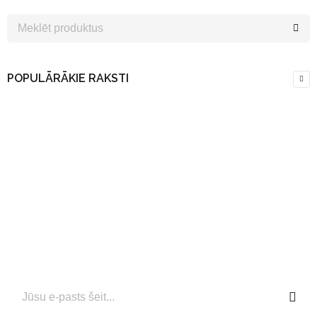
POPULĀRĀKIE RAKSTI
Uzzini pirmais…
Pievienojieties mūsu e-pasta abonementam tūlīt, lai
saņemtu jaunāko informāciju par jaunumiem un
aktuālajiem piedāvājumiem!