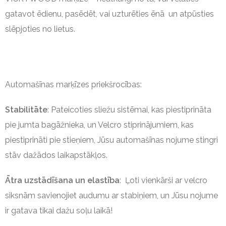
gatavot ēdienu, pasēdēt, vai uzturēties ēnā un atpūsties
slēpjoties no lietus.
Automašīnas marķīzes priekšrocības:
Stabilitāte
: Pateicoties sliežu sistēmai, kas piestiprināta
pie jumta bagāžnieka, un Velcro stiprinājumiem, kas
piestiprināti pie stieņiem, Jūsu automašīnas nojume stingri
stāv dažādos laikapstākļos.
Ātra uzstādīšana un elastība
: Ļoti vienkārši ar velcro
siksnām savienojiet audumu ar stabiņiem, un Jūsu nojume
ir gatava tikai dažu soļu laikā!