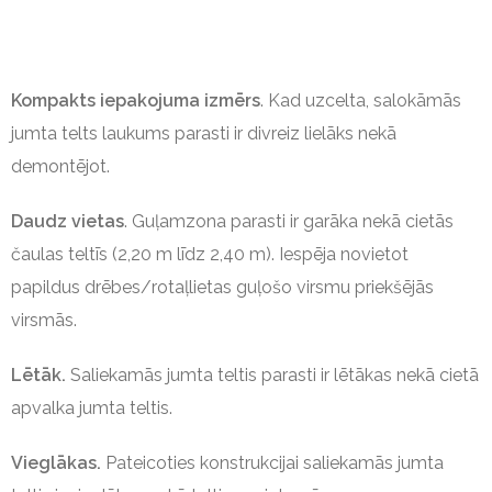
Kompakts iepakojuma izmērs
. Kad uzcelta, salokāmās
jumta telts laukums parasti ir divreiz lielāks nekā
demontējot.
Daudz vietas
. Guļamzona parasti ir garāka nekā cietās
čaulas teltīs (2,20 m līdz 2,40 m). Iespēja novietot
papildus drēbes/rotaļlietas guļošo virsmu priekšējās
virsmās.
Lētāk.
Saliekamās jumta teltis parasti ir lētākas nekā cietā
apvalka jumta teltis.
Vieglākas.
Pateicoties konstrukcijai saliekamās jumta