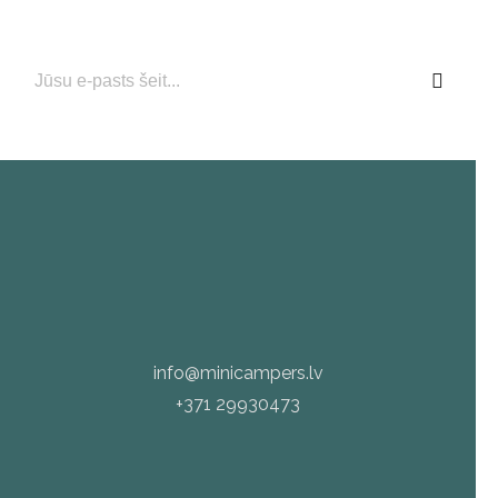
aktuālajiem piedāvājumiem!
info@minicampers.lv
+371 29930473