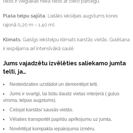
teltis ir vieglākas nekā teltis ar cieto pārsegu.
Plaša telpu sajūta.
Lielāks iekšējais augstums kores
rajonā (1,20 m – 1,40 m).
Klimats.
Gaisīgs iekštelpu klimats karstās vietās. Gulēšana
ir iespējama arī intensīvākā saulē.
Jums vajadzētu izvēlēties saliekamo jumta
telti, ja…
Nesteidzaties uzstādot un demontējot telti.
Jums ir svarīgi, lai būtu daudz vietas interjerā ( guļus
virsma, telpas augstums).
Ceļojat karstās/ sausās vietās.
Vēlaties transportēt papildu aprīkojumu uz jumta.
Novērtējat kompakta iepakojuma izmēru.