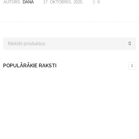
AUTORS:
DANA
17. OKTOBRIS, 2025.
0
POPULĀRĀKIE RAKSTI
Uzzini pirmais…
Pievienojieties mūsu e-pasta abonementam tūlīt, lai
saņemtu jaunāko informāciju par jaunumiem un