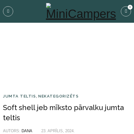
0
Sākums
›
Jumta teltis
›
Soft shell jeb mīksto pārvalku jumta teltis
,
JUMTA TELTIS
NEKATEGORIZĒTS
Soft shell jeb mīksto pārvalku jumta
teltis
AUTORS:
DANA
23. APRĪLIS, 2024.