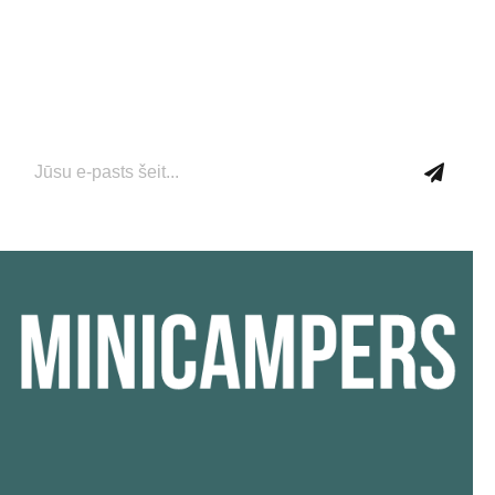
Uzzini pirmais…
Pievienojieties mūsu e-pasta abonementam tūlīt, lai
saņemtu jaunāko informāciju par jaunumiem un
aktuālajiem piedāvājumiem!