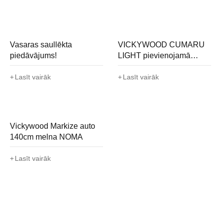
Vasaras saullēkta
VICKYWOOD CUMARU
piedāvājums!
LIGHT pievienojamā
istaba | Papildu telpa
Lasīt vairāk
jumta teltij NOMA
Lasīt vairāk
Vickywood Markize auto
140cm melna NOMA
Lasīt vairāk