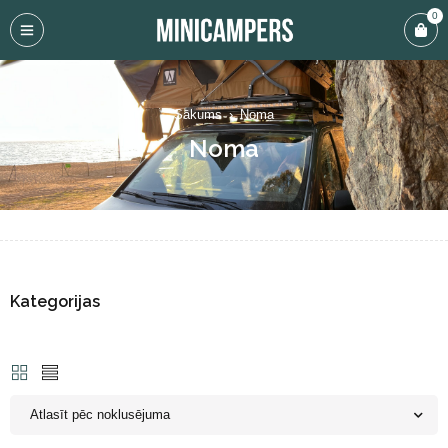
0
Sākums
›
Noma
Noma
Kategorijas
Atlasīt pēc noklusējuma