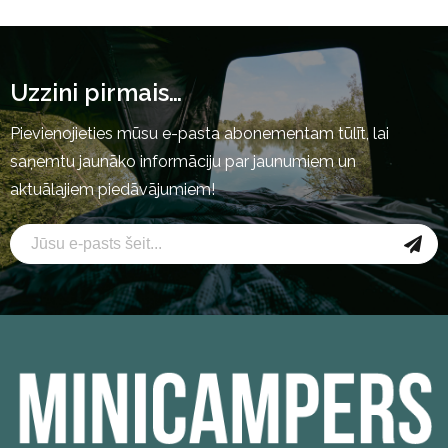
Uzzini pirmais…
Pievienojieties mūsu e-pasta abonementam tūlīt, lai
saņemtu jaunāko informāciju par jaunumiem un
aktuālajiem piedāvājumiem!