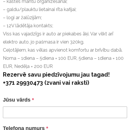
– kastes mantu organizēšanai;
– galdu/plauktu lietainai rīta kafijai;
– logi ar žalūzijām;
– 12V lādētāja kontakts;
Viss kas vajadzīgs ir auto ar piekabes āķi. Var vilkt arī
elektro auto, jo pašmasa ir vien 320kg.
Ceļotājiem, kas vēlas apvienot komfortu ar brīvību dabā.
Noma – 1diena – 5diena = 100 EUR, 5diena – 1diena = 100
EUR, Nedēļa = 200 EUR
Rezervē savu piedzīvojumu jau tagad!
+371 29930473 (zvani vai raksti)
Jūsu vārds
*
Telefona numurs
*