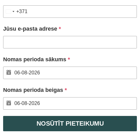
+371
LATVIA
+371
Jūsu e-pasta adrese
*
Nomas perioda sākums
*
Nomas perioda beigas
*
NOSŪTĪT PIETEIKUMU