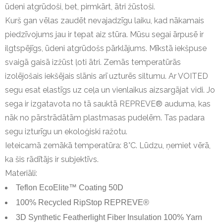
ūdeni atgrūdoši, bet, pirmkārt, ātri žūstoši.
Kurš gan vēlas zaudēt nevajadzīgu laiku, kad nākamais
piedzīvojums jau ir tepat aiz stūra.
Mūsu segai ārpusē ir
ilgtspējīgs, ūdeni atgrūdošs pārklājums.
Mīkstā iekšpuse
svaigā gaisā izžūst ļoti ātri.
Zemās temperatūrās
izolējošais iekšējais slānis arī uzturēs siltumu.
Ar VOITED
segu esat elastīgs uz ceļa un vienlaikus aizsargājat vidi.
Jo
sega ir izgatavota no tā sauktā REPREVE® auduma, kas
nāk no pārstrādātām plastmasas pudelēm.
Tas padara
segu izturīgu un ekoloģiski ražotu.
Ieteicamā zemākā temperatūra: 8°C.
Lūdzu, ņemiet vērā,
ka šis rādītājs ir subjektīvs.
Materiāli:
Teflon EcoElite™ Coating 50D
100% Recycled RipStop REPREVE®
3D Synthetic Featherlight Fiber Insulation 100% Yarn