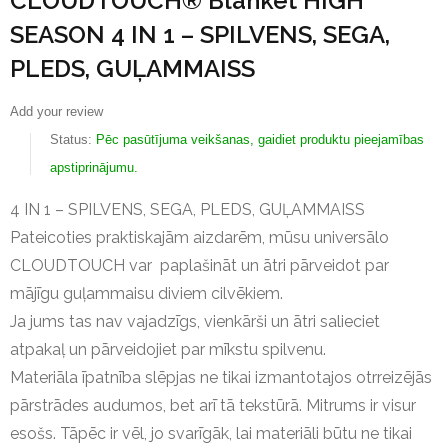
CLOUDTOUCH® Blanket HIGH
SEASON 4 IN 1 – SPILVENS, SEGA,
PLEDS, GUĻAMMAISS
Add your review
Status:
Pēc pasūtījuma veikšanas, gaidiet produktu pieejamības
apstiprinājumu.
4 IN 1 – SPILVENS, SEGA, PLEDS, GUĻAMMAISS
Pateicoties praktiskajām aizdarēm, mūsu universālo
CLOUDTOUCH var paplašināt un ātri pārveidot par
mājīgu guļammaisu diviem cilvēkiem.
Ja jums tas nav vajadzīgs, vienkārši un ātri salieciet
atpakaļ un pārveidojiet par mīkstu spilvenu.
Materiāla īpatnība slēpjas ne tikai izmantotajos otrreizējās
pārstrādes audumos, bet arī tā tekstūrā.
Mitrums ir visur
esošs.
Tāpēc ir vēl, jo svarīgāk, lai materiāli būtu ne tikai