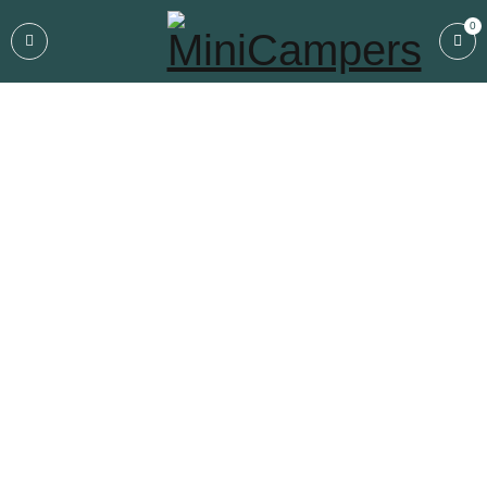
0
Sākums
›
Bez kategorijas
›
VOITED x VICKYWOOD CLOUDTOUCH®
Blanket HIGH SEASON 4 IN 1 – SPILVENS, SEGA, PLEDS,
GUĻAMMAISS