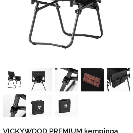
VICKYWOOD PREMIUM kempinga