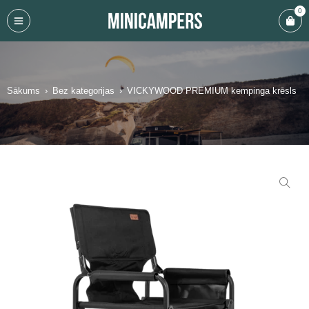
0
Sākums
›
Bez kategorijas
›
VICKYWOOD PREMIUM kempinga krēsls