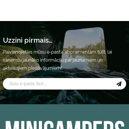
Uzzini pirmais…
Pievienojieties mūsu e-pasta abonementam tūlīt, lai
saņemtu jaunāko informāciju par jaunumiem un
aktuālajiem piedāvājumiem!