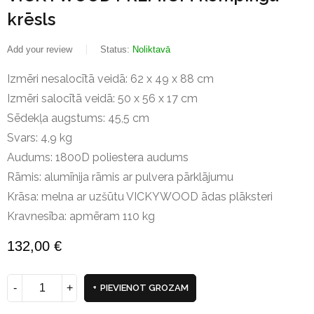
krēsls
Add your review
Status:
Noliktavā
Izmēri nesalocītā veidā: 62 x 49 x 88 cm
Izmēri salocītā veidā: 50 x 56 x 17 cm
Sēdekļa augstums: 45,5 cm
Svars: 4,9 kg
Audums: 1800D poliestera audums
Rāmis: alumīnija rāmis ar pulvera pārklājumu
Krāsa: melna ar uzšūtu VICKYWOOD ādas plāksteri
Kravnesība: apmēram 110 kg
132,00
€
PIEVIENOT GROZAM