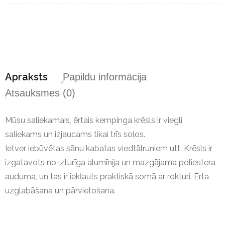
Apraksts
Papildu informācija
Atsauksmes (0)
Mūsu saliekamais, ērtais kempinga krēsls ir viegli
saliekams un izjaucams tikai trīs soļos.
Ietver iebūvētas sānu kabatas viedtālruņiem utt. Krēsls ir
izgatavots no izturīga alumīnija un mazgājama poliestera
auduma, un tas ir iekļauts praktiskā somā ar rokturi. Ērta
uzglabāšana un pārvietošana.