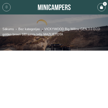
0
Sākums
›
Bez kategorijas
›
VICKYWOOD Big Willow GEN.3.0 ECO
golden brown 180 jumta telts MAZLIETOTA