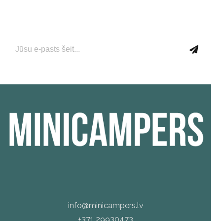
saņemtu jaunāko informāciju par jaunumiem un
aktuālajiem piedāvājumiem!
info@minicampers.lv
+371 29930473