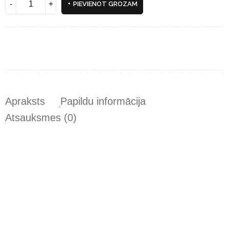
PIEVIENOT GROZAM
Apraksts
Papildu informācija
Atsauksmes (0)
Uzzini pirmais…
Pievienojieties mūsu e-pasta abonementam tūlīt, lai